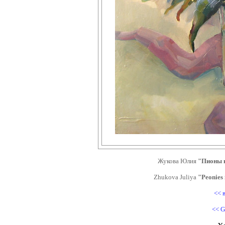
Жукова Юлия
"Пионы в
Zhukova Juliya
"Peonies 
<< 
<< G